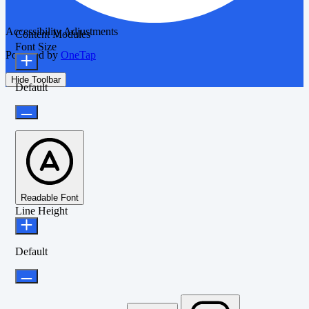
Accessibility Adjustments
Content Modules
Font Size
Powered by
OneTap
Hide Toolbar
Default
Readable Font
Line Height
Default