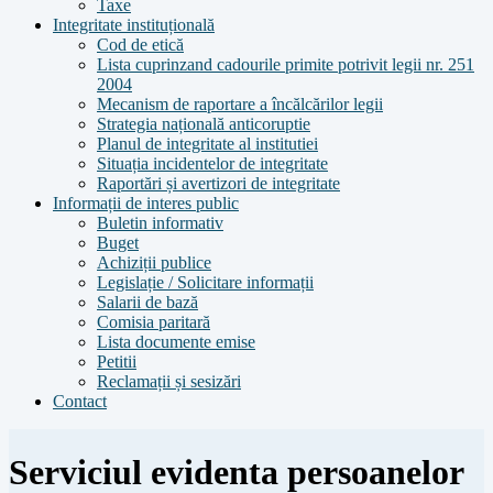
Taxe
Integritate instituțională
Cod de etică
Lista cuprinzand cadourile primite potrivit legii nr. 251
2004
Mecanism de raportare a încălcărilor legii
Strategia națională anticoruptie
Planul de integritate al institutiei
Situația incidentelor de integritate
Raportări și avertizori de integritate
Informații de interes public
Buletin informativ
Buget
Achiziții publice
Legislație / Solicitare informații
Salarii de bază
Comisia paritară
Lista documente emise
Petitii
Reclamații și sesizări
Contact
Serviciul evidenta persoanelor