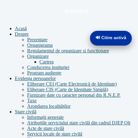
Acasă
Despre
🔊 Citire activă
Prezentare
Organigrama
Regulamentul de organizare si functionare
Organizare
Cariera
Conducerea instituției
Program audiențe
Evidența persoanelor
Eliberare CEI (Carte Electronică de Identitate)
Eliberare CIS (Carte de Identitate Simplă)
Furnizare date cu caracter personal din R.N.E.P.
Taxe
Arondarea localităților
Stare civilă
Informații generale
Atribuțiile serviciului stare civilă din cadrul DJEP Olt
Acte de stare civilă
Servicii locale de stare civilă