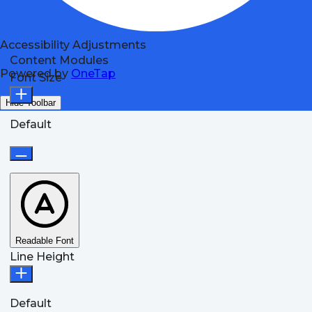
Accessibility Adjustments
Content Modules
Powered by
OneTap
Font Size
Hide Toolbar
Default
Readable Font
Line Height
Default