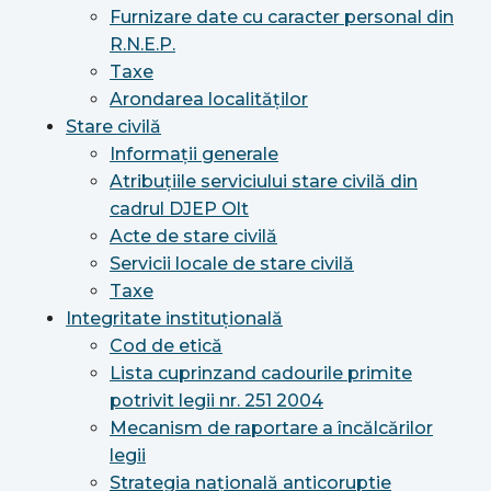
Furnizare date cu caracter personal din
R.N.E.P.
Taxe
Arondarea localităților
Stare civilă
Informații generale
Atribuțiile serviciului stare civilă din
cadrul DJEP Olt
Acte de stare civilă
Servicii locale de stare civilă
Taxe
Integritate instituțională
Cod de etică
Lista cuprinzand cadourile primite
potrivit legii nr. 251 2004
Mecanism de raportare a încălcărilor
legii
Strategia națională anticoruptie