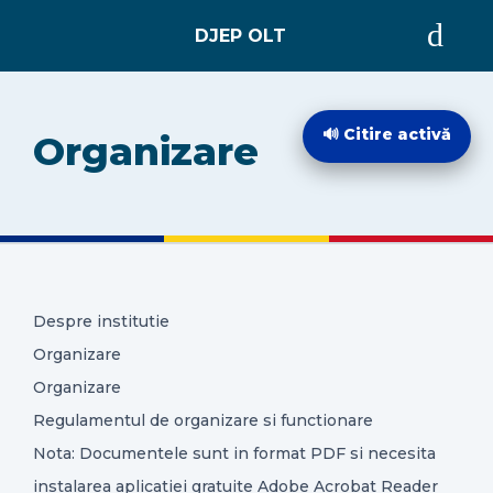
ACASĂ
🔊 Citire activă
Organizare
DESPRE
EVIDENȚA PERSOANELOR
Despre institutie
STARE CIVILĂ
Organizare
Organizare
INTEGRITATE INSTITUȚIONALĂ
Regulamentul de organizare si functionare
Nota: Documentele sunt in format PDF si necesita
INFORMAȚII DE INTERES PUBLIC
instalarea aplicatiei gratuite Adobe Acrobat Reader