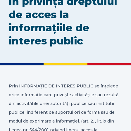
în privința dreptului
de acces la
CONTACT
informațiile de
interes public
Prin INFORMAȚIE DE INTERES PUBLIC se înțelege
orice informație care privește activitățile sau rezultă
din activitățile unei autorități publice sau instituții
publice, indiferent de suportul ori de forma sau de
modul de exprimare a informației. (art. 2. , lit. b din
Legea nr. 544/2001 privind liberul acces la