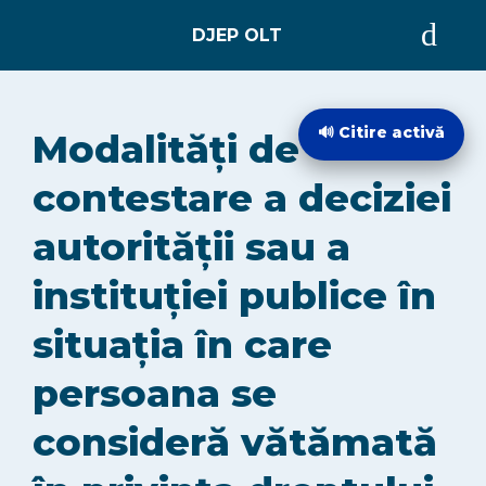
ACASĂ
🔊 Citire activă
Modalități de
DESPRE
contestare a deciziei
autorității sau a
EVIDENȚA PERSOANELOR
instituției publice în
STARE CIVILĂ
situația în care
persoana se
INTEGRITATE INSTITUȚIONALĂ
consideră vătămată
INFORMAȚII DE INTERES PUBLIC