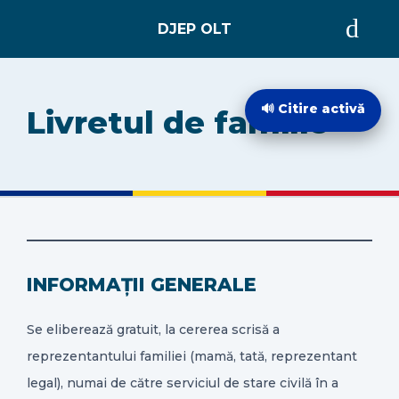
ACASĂ
🔊 Citire activă
Livretul de familie
DESPRE
EVIDENȚA PERSOANELOR
STARE CIVILĂ
INFORMAȚII GENERALE
INTEGRITATE INSTITUȚIONALĂ
Se eliberează gratuit, la cererea scrisă a
reprezentantului familiei (mamă, tată, reprezentant
INFORMAȚII DE INTERES PUBLIC
legal), numai de către serviciul de stare civilă în a