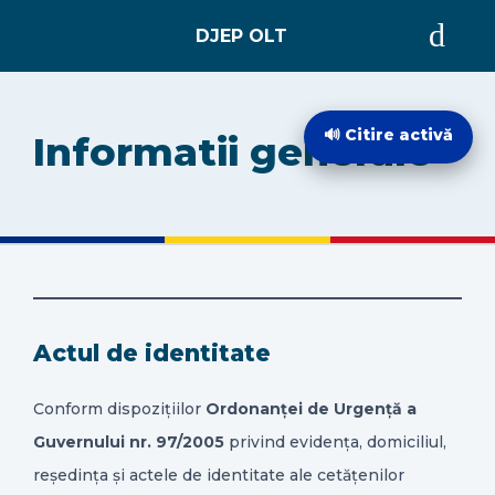
ACASĂ
🔊 Citire activă
Informatii generale
DESPRE
EVIDENȚA PERSOANELOR
STARE CIVILĂ
Actul de identitate
INTEGRITATE INSTITUȚIONALĂ
Conform dispozițiilor
Ordonanței de Urgență a
Guvernului nr. 97/2005
privind evidența, domiciliul,
INFORMAȚII DE INTERES PUBLIC
reședința și actele de identitate ale cetățenilor