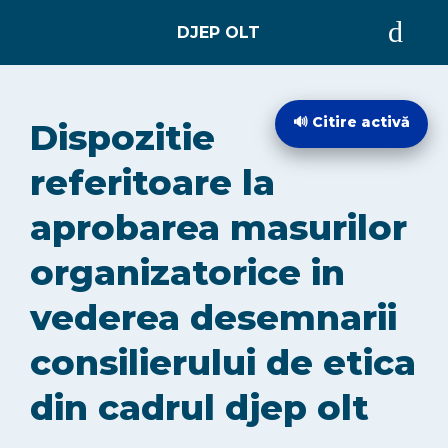
ACASĂ
🔊 Citire activă
Dispozitie
DESPRE
referitoare la
aprobarea masurilor
EVIDENȚA PERSOANELOR
organizatorice in
STARE CIVILĂ
vederea desemnarii
consilierului de etica
INTEGRITATE INSTITUȚIONALĂ
din cadrul djep olt
INFORMAȚII DE INTERES PUBLIC