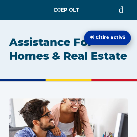
ACASĂ
🔊 Citire activă
Assistance For
DESPRE
Homes & Real Estate
EVIDENȚA PERSOANELOR
STARE CIVILĂ
INTEGRITATE INSTITUȚIONALĂ
INFORMAȚII DE INTERES PUBLIC